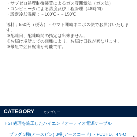
・サブゼロ処理制御装置によるガス雰囲気法（ガス法）
・コンピュータによる温度及び工程管理（48時間）
・設定冷却温度；－100℃～－150℃
送料；550円（税込）・ヤマト運輸ネコポス便でお届けいたしま
す。
※配達日、配達時間の指定は出来ません。
※お届け場所までの距離により、お届け日数が異なります。
※最短で翌日配達が可能です。
CATEGORY
カテゴリー
HST処理を施工したハイエンドオーディオ電源ケーブル
プラグ 3極(アースピン) 3極(アースコード) ・PCUHD、4N-O