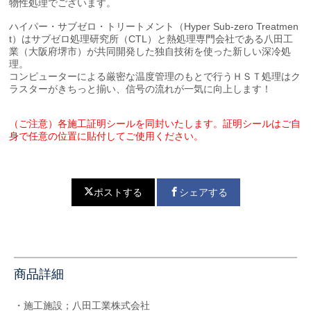
物性処理でございます。
ハイパー・サブゼロ・トリートメント（Hyper Sub-zero Treatmen
t）はサブゼロ処理研究所（CTL）と熱処理専門会社である八田工
業（大阪府堺市）が共同開発した独自技術を使った新しい深冷処
理。
コンピューターによる厳密な温度管理のもとで行うＨＳＴ処理はク
ラスターがきちっと揃い、信号の流れが一気に向上します！
（ご注意）各施工証明シールを同封いたします。証明シールはご自
身で任意の位置に貼付してご使用ください。
ポストする
シェアする
商品詳細
・施工施設；八田工業株式会社