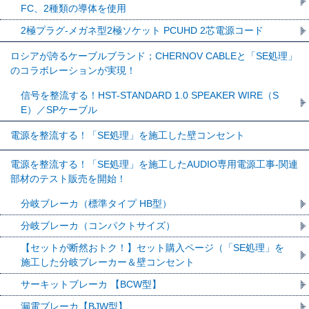
FC、2種類の導体を使用
2極プラグ-メガネ型2極ソケット PCUHD 2芯電源コード
ロシアが誇るケーブルブランド；CHERNOV CABLEと「SE処理」
のコラボレーションが実現！
信号を整流する！HST-STANDARD 1.0 SPEAKER WIRE（S
E）／SPケーブル
電源を整流する！「SE処理」を施工した壁コンセント
電源を整流する！「SE処理」を施工したAUDIO専用電源工事-関連
部材のテスト販売を開始！
分岐ブレーカ（標準タイプ HB型）
分岐ブレーカ（コンパクトサイズ）
【セットが断然おトク！】セット購入ページ（「SE処理」を
施工した分岐ブレーカー＆壁コンセント
サーキットブレーカ 【BCW型】
漏電ブレーカ【BJW型】