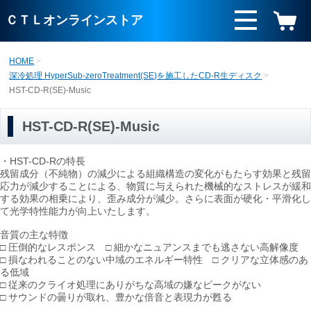
ＣＴＬオンラインストア
HOME
深冷処理 HyperSub-zeroTreatment(SE)を施工したCD-R生ディスク
HST-CD-R(SE)-Music
HST-CD-R(SE)-Music
・HST-CD-Rの特長
残留成分（不純物）の減少による組織構造の変化がもたらす効果と残留
応力が減少することによる、物質に与えられた機械的なストレスが緩和
する効果の相乗により、歪み成分が減少。さらに表面が硬化・平滑化し
て光学特性能力が向上いたします。
音質の主な特徴
□ 圧倒的なレスポンス □ 細かなニュアンスまでも逃さない高解像度
□ 損なわれることのない中域のエネルギー特性 □ クリアな立体感のあ
る低域
□ 従来のクライオ処理にありがちな高域の嫌なピークがない
□ サウンドの曇りが取れ、豊かな倍音と表現力が甦る