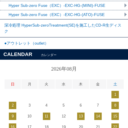
Hyper Sub-zero Fuse（EXC）-EXC-HG-(MINI)-FUSE
Hyper Sub-zero Fuse（EXC）-EXC-HG-(ATO)-FUSE
深冷処理 HyperSub-zeroTreatment(SE)を施工したCD-R生ディス
ク
●アウトレット（outlet）
CALENDAR
カレンダー
2026年08月
日
月
火
水
木
金
土
1
2
3
4
5
6
7
8
9
10
11
12
13
14
15
16
17
18
19
20
21
22