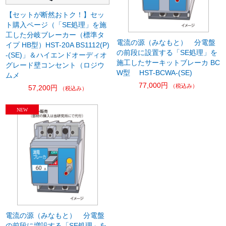
【セットが断然おトク！】セッ
ト購入ページ（「SE処理」を施
工した分岐ブレーカー（標準タ
電流の源（みなもと） 分電盤
イプ HB型）HST-20A BS1112(P)
の前段に設置する「SE処理」を
-(SE)」＆ハイエンドオーディオ
施工したサーキットブレーカ BC
グレード壁コンセント（ロジウ
W型 HST-BCWA-(SE)
ムメ
77,000円
（税込み）
57,200円
（税込み）
電流の源（みなもと） 分電盤
の前段に増設する「SE処理」を