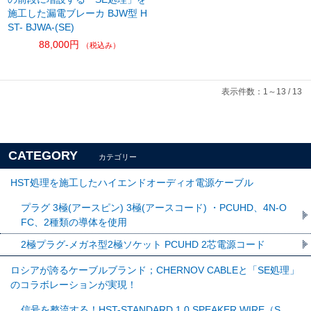
施工した漏電ブレーカ BJW型 H
ST- BJWA-(SE)
88,000円
（税込み）
表示件数：1～13 / 13
CATEGORY
カテゴリー
HST処理を施工したハイエンドオーディオ電源ケーブル
プラグ 3極(アースピン) 3極(アースコード) ・PCUHD、4N-O
FC、2種類の導体を使用
2極プラグ-メガネ型2極ソケット PCUHD 2芯電源コード
ロシアが誇るケーブルブランド；CHERNOV CABLEと「SE処理」
のコラボレーションが実現！
信号を整流する！HST-STANDARD 1.0 SPEAKER WIRE（S