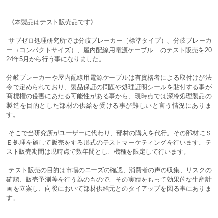
《本製品はテスト販売品です》
サブゼロ処理研究所では分岐ブレーカー（標準タイプ）、分岐ブレーカ
ー（コンパクトサイズ）、屋内配線用電源ケーブル のテスト販売を20
24年5月から行う事になりました。
分岐ブレーカーや屋内配線用電源ケーブルは有資格者による取付けが法
令で定められており、製品保証の問題や処理証明シールを貼付する事が
商標権の侵害にあたる可能性がある事から、現時点では深冷処理製品の
製造を目的とした部材の供給を受ける事が難しいと言う情況にありま
す。
そこで当研究所がユーザーに代わり、部材の購入を代行。その部材にＳ
Ｅ処理を施して販売をする形式のテストマーケティングを行います。テ
スト販売期間は現時点で数年間とし、機種を限定して行います。
テスト販売の目的は市場のニーズの確認、消費者の声の収集、リスクの
確認、販売予測等を行う為のもので、その実績をもって効果的な生産計
画を立案し、向後において部材供給元とのタイアップを図る事にありま
す。