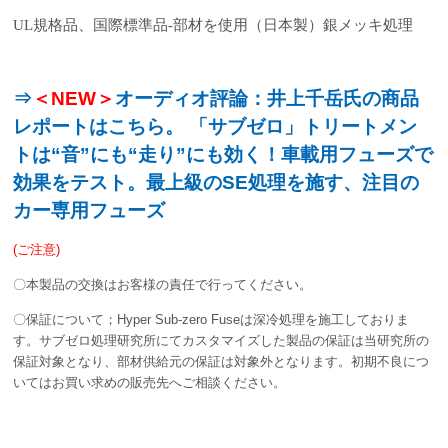
UL
規格品、国際標準品
-
部材を使用（日本製）銀メッキ処理
⇒
＜NEW＞
オーディオ評論：井上千岳氏の商品
レポートはこちら。 「サブゼロ」トリートメン
トは“音”にも“走り”にも効く！車載用フューズで
効果をテスト。最上級のSE処理を施す、注目の
カー専用フューズ
(ご注意)
〇本製品の交換はお客様の責任で行ってください。
〇保証について；Hyper Sub-zero Fuseは深冷処理を施工しておりま
す。サブゼロ処理研究所にてカスタマイズした製品の保証は当研究所の
保証対象となり、部材供給元の保証は対象外となります。初期不良につ
いてはお買い求めの販売先へご相談ください。