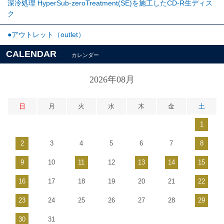
深冷処理 HyperSub-zeroTreatment(SE)を施工したCD-R生ディス
ク
●アウトレット（outlet）
CALENDAR
カレンダー
2026年08月
日
月
火
水
木
金
土
1
2
3
4
5
6
7
8
9
10
11
12
13
14
15
16
17
18
19
20
21
22
23
24
25
26
27
28
29
30
31