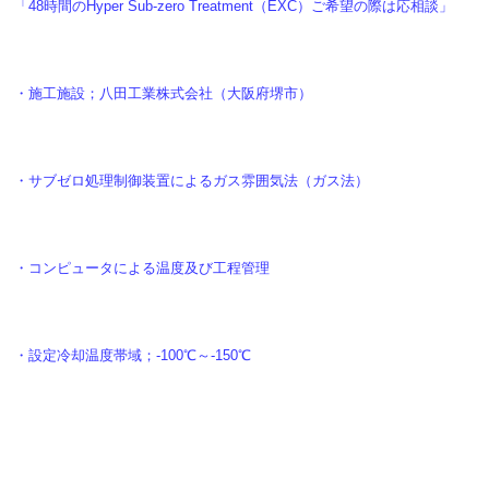
「48時間のHyper Sub-zero Treatment（EXC）ご希望の際は応相談」
・施工施設；八田工業株式会社（大阪府堺市）
・サブゼロ処理制御装置によるガス雰囲気法（ガス法）
・コンピュータによる温度及び工程管理
・設定冷却温度帯域；-100℃～-150℃