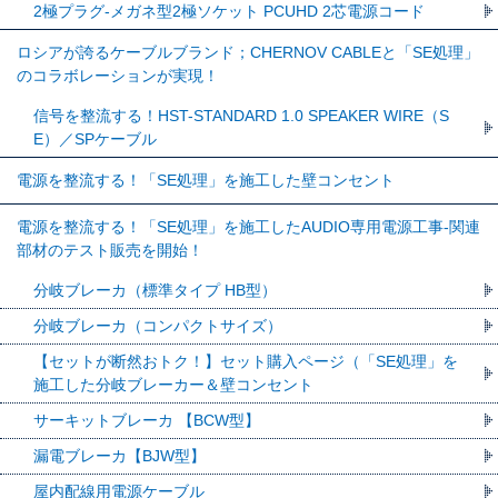
2極プラグ-メガネ型2極ソケット PCUHD 2芯電源コード
ロシアが誇るケーブルブランド；CHERNOV CABLEと「SE処理」
のコラボレーションが実現！
信号を整流する！HST-STANDARD 1.0 SPEAKER WIRE（S
E）／SPケーブル
電源を整流する！「SE処理」を施工した壁コンセント
電源を整流する！「SE処理」を施工したAUDIO専用電源工事-関連
部材のテスト販売を開始！
分岐ブレーカ（標準タイプ HB型）
分岐ブレーカ（コンパクトサイズ）
【セットが断然おトク！】セット購入ページ（「SE処理」を
施工した分岐ブレーカー＆壁コンセント
サーキットブレーカ 【BCW型】
漏電ブレーカ【BJW型】
屋内配線用電源ケーブル