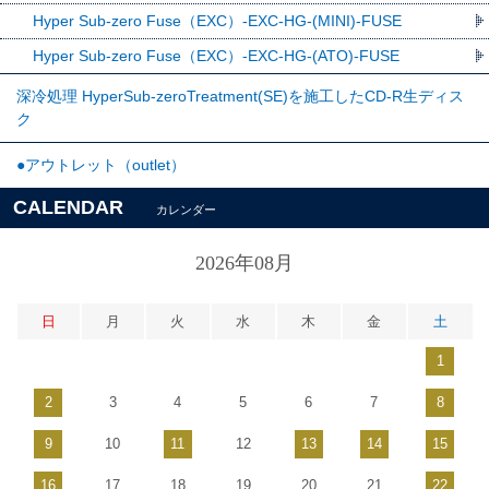
Hyper Sub-zero Fuse（EXC）-EXC-HG-(MINI)-FUSE
Hyper Sub-zero Fuse（EXC）-EXC-HG-(ATO)-FUSE
深冷処理 HyperSub-zeroTreatment(SE)を施工したCD-R生ディス
ク
●アウトレット（outlet）
CALENDAR
カレンダー
2026年08月
日
月
火
水
木
金
土
1
2
3
4
5
6
7
8
9
10
11
12
13
14
15
16
17
18
19
20
21
22