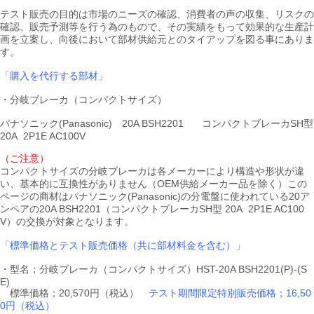
テスト販売の目的は市場のニーズの確認、消費者の声の収集、リスクの
確認、販売予測等を行う為のもので、その実績をもって効果的な生産計
画を立案し、向後において部材供給元とのタイアップを図る事にありま
す。
「購入を代行する部材」
・分岐ブレーカ（コンパクトサイズ）
パナソニック(Panasonic) 20A BSH2201
コンパクトブレーカSH型
20A 2P1E AC100V
（ご注意）
コンパクトサイズの分岐ブレーカは各メーカーにより構造や形状が違
い、基本的に互換性がありません（OEM供給メーカー品を除く）この
ページの商材はパナソニック(Panasonic)の分電盤に使われている20ア
ンペアの20A BSH2201（コンパクトブレーカSH型 20A 2P1E AC100
V）の交換が対象となります。
「標準価格とテスト販売価格（共に部材料金を含む）」
・
型名；分岐ブレーカ（コンパクトサイズ）HST-20A BSH2201(P)-(S
E)
標準価格；20,570円（税込）
テスト期間限定特別販売価格；16,50
0円（税込）