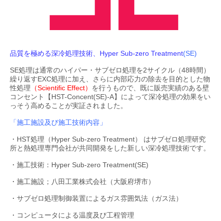
品質を極める深冷処理技術、Hyper Sub-zero Treatment
(SE)
SE処理は通常のハイパー・サブゼロ処理を2サイクル（48時間）
繰り返すEXC処理に加え、さらに内部応力の除去を目的とした物
性処理
（Scientific Effect）
を行うもので、既に販売実績のある壁
コンセント【HST-Concent(SE)-A】によって深冷処理の効果をい
っそう高めることが実証されました。
「施工施設及び施工技術内容」
・HST処理（Hyper Sub-zero Treatment） はサブゼロ処理研究
所と熱処理専門会社が共同開発をした新しい深冷処理技術です。
・施工技術：Hyper Sub-zero Treatment(SE)
・施工施設；八田工業株式会社（大阪府堺市）
・サブゼロ処理制御装置によるガス雰囲気法（ガス法）
・コンピュータによる温度及び工程管理