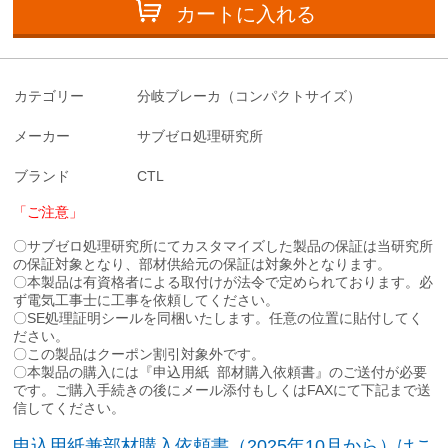
カートに入れる
カテゴリー
分岐ブレーカ（コンパクトサイズ）
メーカー
サブゼロ処理研究所
ブランド
CTL
「ご注意」
〇サブゼロ処理研究所にてカスタマイズした製品の保証は当研究所
の保証対象となり、部材供給元の保証は対象外となります。
〇本製品は有資格者による取付けが法令で定められております。必
ず電気工事士に工事を依頼してください。
〇SE処理証明シールを同梱いたします。任意の位置に貼付してく
ださい。
〇この製品はクーポン割引対象外です。
〇本製品の購入には『申込用紙 部材購入依頼書』のご送付が必要
です。ご購入手続きの後にメール添付もしくはFAXにて下記まで送
信してください。
申込用紙兼部材購入依頼書（2025年10月から）はこ