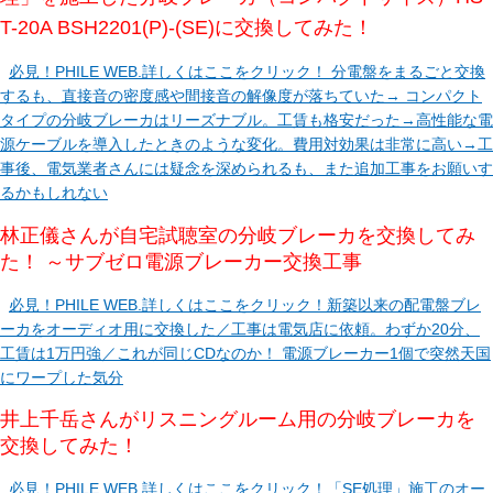
T-20A BSH2201(P)-(SE)に交換してみた！
必見！PHILE WEB.詳しくはここをクリック！ 分電盤をまるごと交換
するも、直接音の密度感や間接音の解像度が落ちていた→ コンパクト
タイプの分岐ブレーカはリーズナブル。工賃も格安だった→高性能な電
源ケーブルを導入したときのような変化。費用対効果は非常に高い→工
事後、電気業者さんには疑念を深められるも、また追加工事をお願いす
るかもしれない
林正儀さんが自宅試聴室の分岐ブレーカを交換してみ
た！ ～サブゼロ電源ブレーカー交換工事
必見！PHILE WEB.詳しくはここをクリック！新築以来の配電盤ブレ
ーカをオーディオ用に交換した／工事は電気店に依頼。わずか20分、
工賃は1万円強／これが同じCDなのか！ 電源ブレーカー1個で突然天国
にワープした気分
井上千岳さんがリスニングルーム用の分岐ブレーカを
交換してみた！
必見！PHILE WEB.詳しくはここをクリック！「SE処理」施工のオー