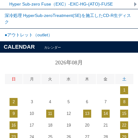
Hyper Sub-zero Fuse（EXC）-EXC-HG-(ATO)-FUSE
深冷処理 HyperSub-zeroTreatment(SE)を施工したCD-R生ディス
ク
●アウトレット（outlet）
CALENDAR
カレンダー
2026年08月
日
月
火
水
木
金
土
1
2
3
4
5
6
7
8
9
10
11
12
13
14
15
16
17
18
19
20
21
22
23
24
25
26
27
28
29