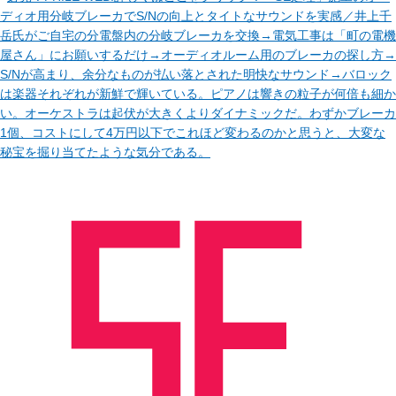
ディオ用分岐ブレーカでS/Nの向上とタイトなサウンドを実感／井上千
岳氏がご自宅の分電盤内の分岐ブレーカを交換→電気工事は「町の電機
屋さん」にお願いするだけ→オーディオルーム用のブレーカの探し方→
S/Nが高まり、余分なものが払い落とされた明快なサウンド→バロック
は楽器それぞれが新鮮で輝いている。ピアノは響きの粒子が何倍も細か
い。オーケストラは起伏が大きくよりダイナミックだ。わずかブレーカ
1個、コストにして4万円以下でこれほど変わるのかと思うと、大変な
秘宝を掘り当てたような気分である。