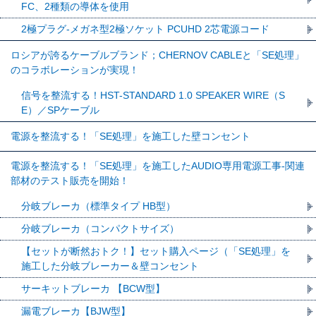
FC、2種類の導体を使用
2極プラグ-メガネ型2極ソケット PCUHD 2芯電源コード
ロシアが誇るケーブルブランド；CHERNOV CABLEと「SE処理」
のコラボレーションが実現！
信号を整流する！HST-STANDARD 1.0 SPEAKER WIRE（S
E）／SPケーブル
電源を整流する！「SE処理」を施工した壁コンセント
電源を整流する！「SE処理」を施工したAUDIO専用電源工事-関連
部材のテスト販売を開始！
分岐ブレーカ（標準タイプ HB型）
分岐ブレーカ（コンパクトサイズ）
【セットが断然おトク！】セット購入ページ（「SE処理」を
施工した分岐ブレーカー＆壁コンセント
サーキットブレーカ 【BCW型】
漏電ブレーカ【BJW型】