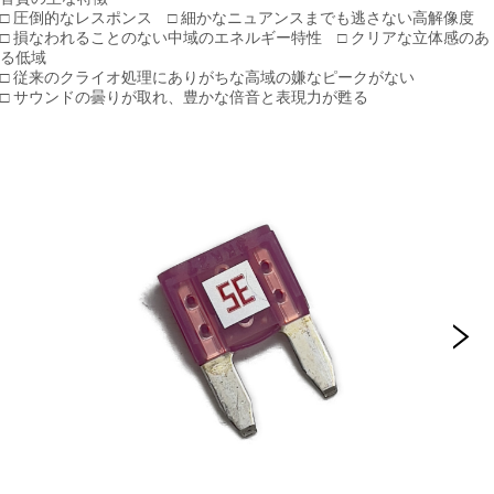
□ 圧倒的なレスポンス □ 細かなニュアンスまでも逃さない高解像度
□ 損なわれることのない中域のエネルギー特性 □ クリアな立体感のあ
る低域
□ 従来のクライオ処理にありがちな高域の嫌なピークがない
□ サウンドの曇りが取れ、豊かな倍音と表現力が甦る