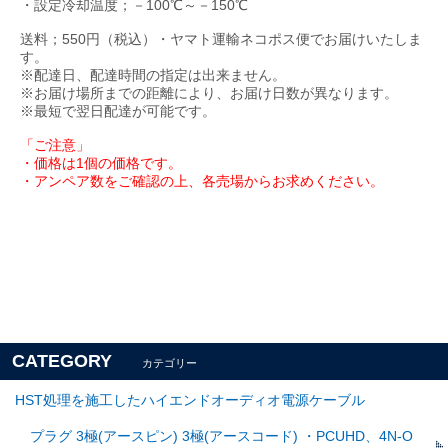
・設定冷却温度；－100℃～－150℃
送料；550円（税込）・ヤマト運輸ネコポス便でお届けいたしま
す。
※配達日、配達時間の指定は出来ません。
※お届け場所までの距離により、お届け日数が異なります。
※最短で翌日配達が可能です。
「ご注意」
・価格は1個の価格です。
・アンペア数をご確認の上、各売場からお求めください。
CATEGORY
カテゴリー
HST処理を施工したハイエンドオーディオ電源ケーブル
プラグ 3極(アースピン) 3極(アースコード) ・PCUHD、4N-O