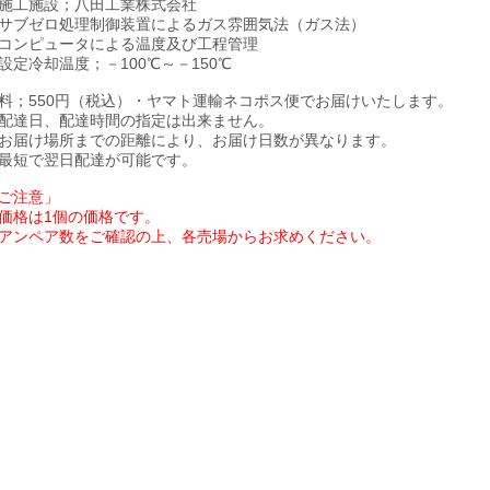
施工施設；八田工業株式会社
サブゼロ処理制御装置によるガス雰囲気法（ガス法）
コンピュータによる温度及び工程管理
設定冷却温度；－100℃～－150℃
料；550円（税込）・ヤマト運輸ネコポス便でお届けいたします。
配達日、配達時間の指定は出来ません。
お届け場所までの距離により、お届け日数が異なります。
最短で翌日配達が可能です。
ご注意」
価格は1個の価格です。
アンペア数をご確認の上、各売場からお求めください。