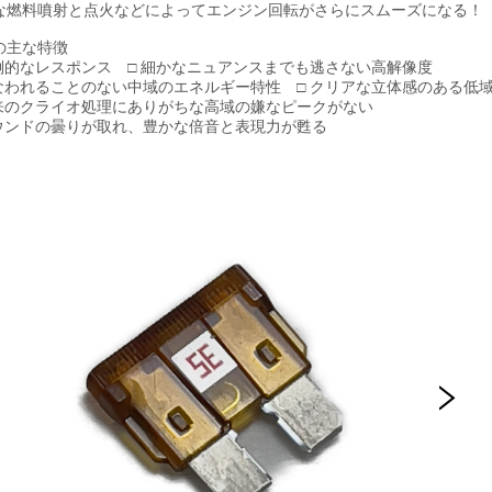
な燃料噴射と点火などによってエンジン回転がさらにスムーズになる！
の主な特徴
圧倒的なレスポンス □ 細かなニュアンスまでも逃さない高解像度
損なわれることのない中域のエネルギー特性 □ クリアな立体感のある低
従来のクライオ処理にありがちな高域の嫌なピークがない
サウンドの曇りが取れ、豊かな倍音と表現力が甦る