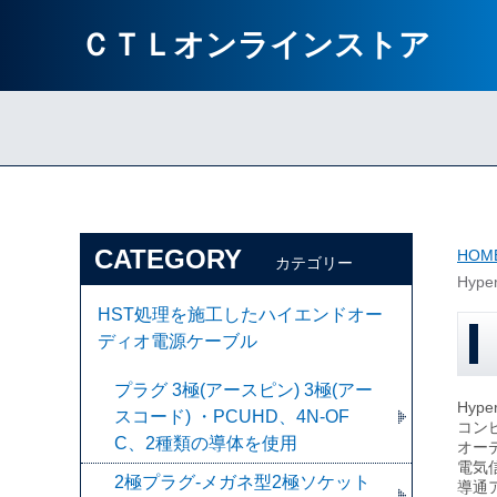
ＣＴＬオンラインストア
CATEGORY
HOM
カテゴリー
Hype
HST処理を施工したハイエンドオー
ディオ電源ケーブル
プラグ 3極(アースピン) 3極(アー
Hype
スコード) ・PCUHD、4N-OF
コン
C、2種類の導体を使用
オー
電気
2極プラグ-メガネ型2極ソケット
導通