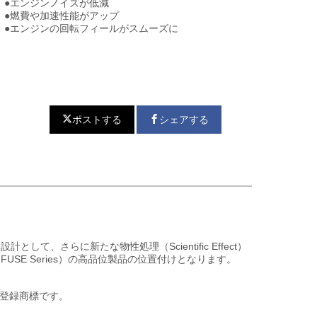
●エンジンノイズが低減
●燃費や加速性能がアップ
●エンジンの回転フィールがスムーズに
ポストする
シェアする
ent)を基本設計として、さらに新たな物性処理（Scientific Effect）
USE Series）の高品位製品の位置付けとなります。
トは登録商標です。