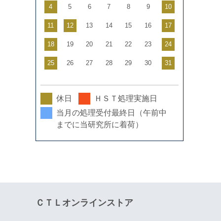
4
5
6
7
8
9
10
11
12
13
14
15
16
17
18
19
20
21
22
23
24
25
26
27
28
29
30
31
休日
ＨＳＴ処理実施日
当月の処理受付最終日（午前中
までに当研究所に着荷）
ＣＴＬオンラインストア