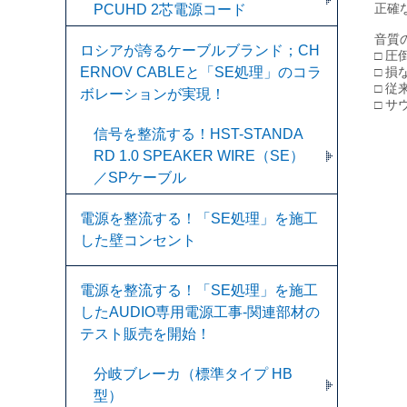
正確
PCUHD 2芯電源コード
音質
ロシアが誇るケーブルブランド；CH
□ 
ERNOV CABLEと「SE処理」のコラ
□ 
□ 
ボレーションが実現！
□ 
信号を整流する！HST-STANDA
RD 1.0 SPEAKER WIRE（SE）
／SPケーブル
電源を整流する！「SE処理」を施工
した壁コンセント
電源を整流する！「SE処理」を施工
したAUDIO専用電源工事-関連部材の
テスト販売を開始！
分岐ブレーカ（標準タイプ HB
型）